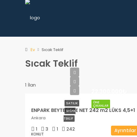
Ev
Sıcak Teklif
Sıcak Teklif
1 İlan
22.300.000₺
ÖNE
SATILIK
ÇIKANLAR
ENPARK BEYTEPE’DE NET 242 m2 LÜKS 4,5+1
SICAK
Ankara
TEKLIF
1
3
1
242
Ayrıntılar
KONUT