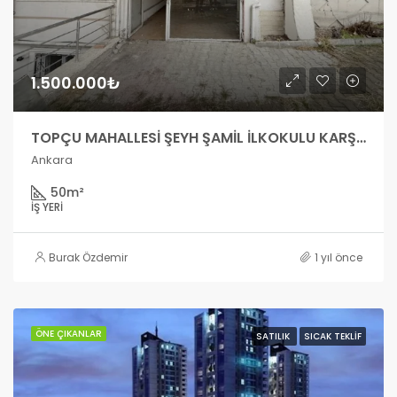
1.500.000₺
TOPÇU MAHALLESİ ŞEYH ŞAMİL İLKOKULU KARŞISI DÜKKAN
Ankara
50
m²
İŞ YERI
Burak Özdemir
1 yıl önce
ÖNE ÇIKANLAR
SATILIK
SICAK TEKLIF