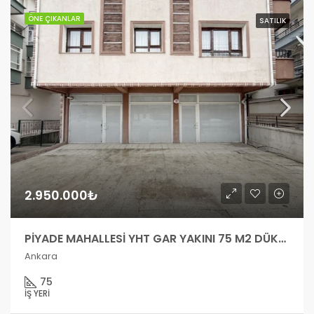
ÖNE ÇIKANLAR
SATILIK
2.950.000₺
PİYADE MAHALLESİ YHT GAR YAKINI 75 M2 DÜKKAN
Ankara
75
İŞ YERI