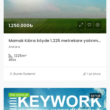
1.250.000₺
Mamak Kıbrıs köyde 1.225 metrekare yatırımlık arsa
Ankara
1225
m²
ARSA
Burak Özdemir
1 yıl önce
ÖNE ÇIKANLAR
SATILIK