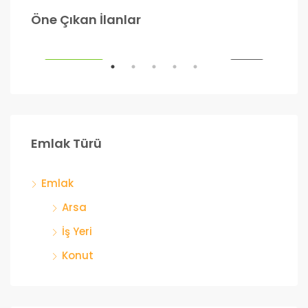
990.000₺
1.2
Öne Çıkan İlanlar
Ankara
Ank
ILIK
ÖNE ÇIKANLAR
SATILIK
ÖNE
Emlak Türü
Emlak
Arsa
İş Yeri
Konut