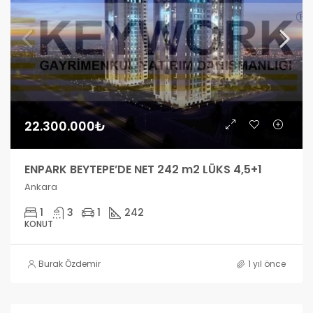
22.300.000₺
ENPARK BEYTEPE’DE NET 242 m2 LÜKS 4,5+1
Ankara
1
3
1
242
KONUT
Burak Özdemir
1 yıl önce