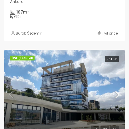
Ankara
187
m²
İŞ YERI
Burak Özdemir
1 yıl önce
ÖNE ÇIKANLAR
SATILIK