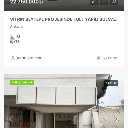
22.750.000₺
VİTRİN BEYTEPE PROJESİNDE FULL YAPILI BULVAR CEPHE 61m2 OFİS
Ankara
61
İŞ YERI
Burak Özdemir
1 yıl önce
ÖNE ÇIKANLAR
SATILIK