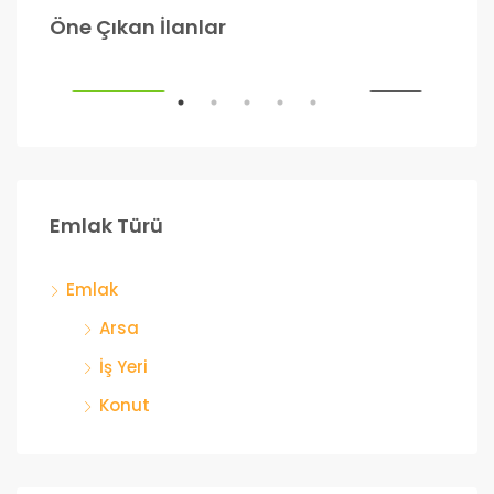
990.000₺
1.2
Öne Çıkan İlanlar
Ankara
Ank
ILIK
ÖNE ÇIKANLAR
SATILIK
ÖNE
Emlak Türü
Emlak
Arsa
İş Yeri
Konut