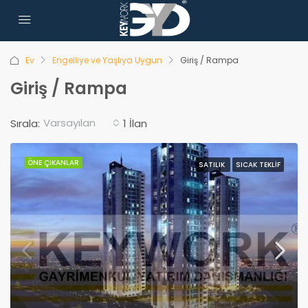
Ev
Engelliye ve Yaşlıya Uygun
Giriş / Rampa
Giriş / Rampa
Varsayılan
Sırala:
1 İlan
ÖNE ÇIKANLAR
SATILIK
SICAK TEKLIF