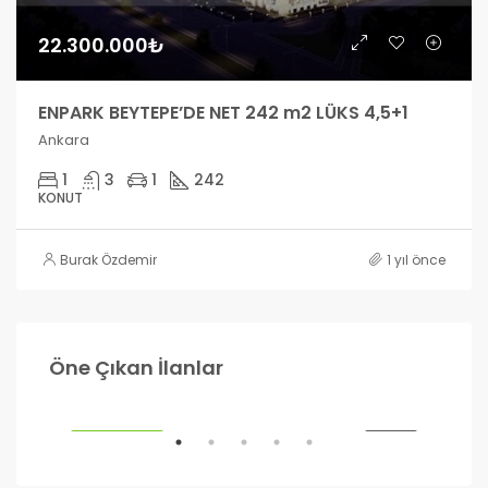
22.300.000₺
ENPARK BEYTEPE’DE NET 242 m2 LÜKS 4,5+1
Ankara
1
3
1
242
KONUT
Burak Özdemir
1 yıl önce
990.000₺
1.2
Öne Çıkan İlanlar
Ankara
Ank
ILIK
ÖNE ÇIKANLAR
SATILIK
ÖNE