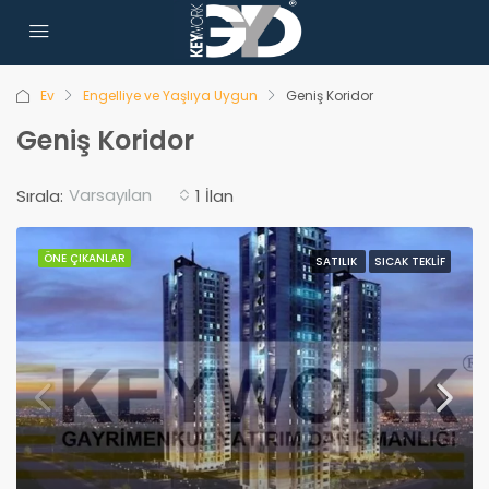
Ev
Engelliye ve Yaşlıya Uygun
Geniş Koridor
Geniş Koridor
Varsayılan
Sırala:
1 İlan
ÖNE ÇIKANLAR
SATILIK
SICAK TEKLIF