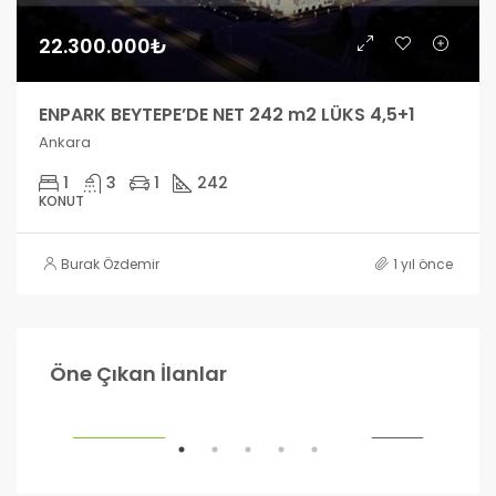
22.300.000₺
ENPARK BEYTEPE’DE NET 242 m2 LÜKS 4,5+1
Ankara
1
3
1
242
KONUT
Burak Özdemir
1 yıl önce
990.000₺
1.2
Öne Çıkan İlanlar
Ankara
Ank
ILIK
ÖNE ÇIKANLAR
SATILIK
ÖNE