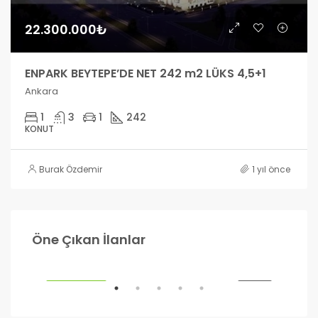
22.300.000₺
ENPARK BEYTEPE’DE NET 242 m2 LÜKS 4,5+1
Ankara
1
3
1
242
KONUT
Burak Özdemir
1 yıl önce
990.000₺
1.2
Öne Çıkan İlanlar
Ankara
Ank
ILIK
ÖNE ÇIKANLAR
SATILIK
ÖNE