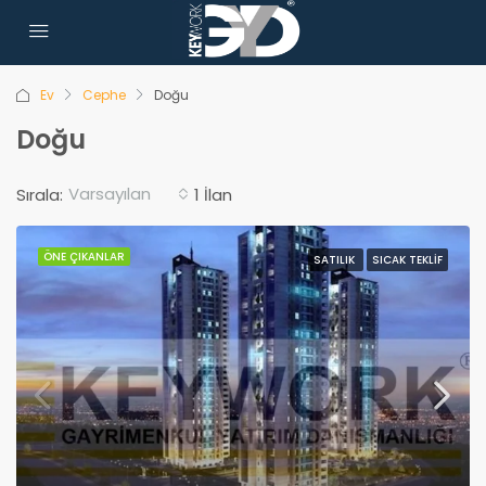
Ev
Cephe
Doğu
Doğu
Varsayılan
Sırala:
1 İlan
ÖNE ÇIKANLAR
SATILIK
SICAK TEKLIF