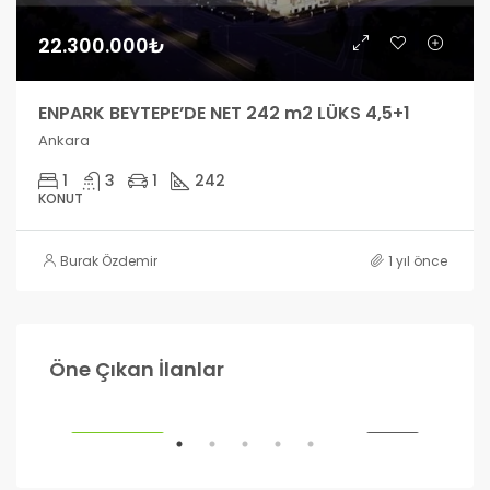
22.300.000₺
ENPARK BEYTEPE’DE NET 242 m2 LÜKS 4,5+1
Ankara
1
3
1
242
KONUT
Burak Özdemir
1 yıl önce
990.000₺
1.2
Öne Çıkan İlanlar
Ankara
Ank
ILIK
ÖNE ÇIKANLAR
SATILIK
ÖNE