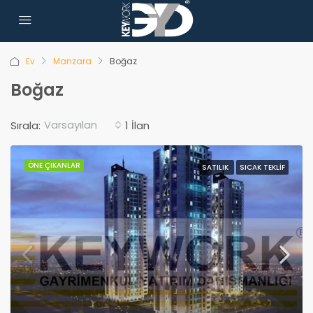
Ev
Manzara
Boğaz
Boğaz
Varsayılan
Sırala:
1 İlan
ÖNE ÇIKANLAR
SATILIK
SICAK TEKLIF