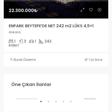
22.300.000₺
ENPARK BEYTEPE’DE NET 242 m2 LÜKS 4,5+1
Ankara
1
3
1
242
KONUT
Burak Özdemir
1 yıl önce
990.000₺
1.2
Öne Çıkan İlanlar
Ankara
Ank
ILIK
ÖNE ÇIKANLAR
SATILIK
ÖNE