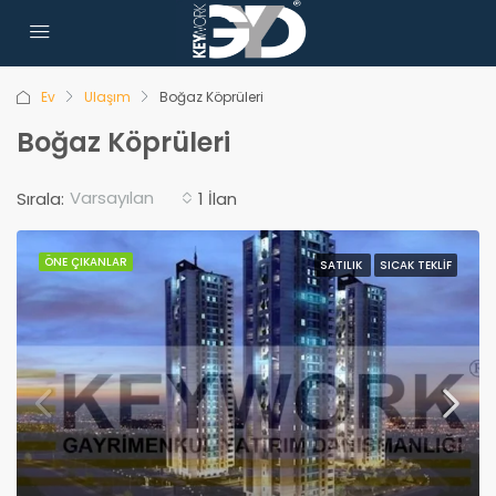
Ev
Ulaşım
Boğaz Köprüleri
Boğaz Köprüleri
Varsayılan
Sırala:
1 İlan
ÖNE ÇIKANLAR
SATILIK
SICAK TEKLIF