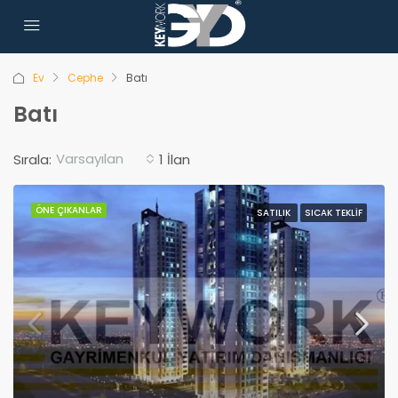
Ev
Cephe
Batı
Batı
Varsayılan
Sırala:
1 İlan
ÖNE ÇIKANLAR
SATILIK
SICAK TEKLIF