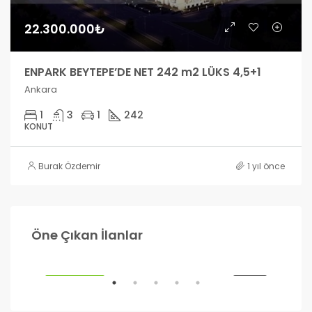
22.300.000₺
ENPARK BEYTEPE’DE NET 242 m2 LÜKS 4,5+1
Ankara
1
3
1
242
KONUT
Burak Özdemir
1 yıl önce
990.000₺
1.2
Öne Çıkan İlanlar
Ankara
Ank
ILIK
ÖNE ÇIKANLAR
SATILIK
ÖNE