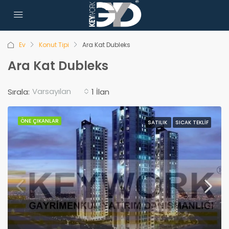
Ev
Konut Tipi
Ara Kat Dubleks
Ara Kat Dubleks
Varsayılan
Sırala:
1 İlan
ÖNE ÇIKANLAR
SATILIK
SICAK TEKLIF