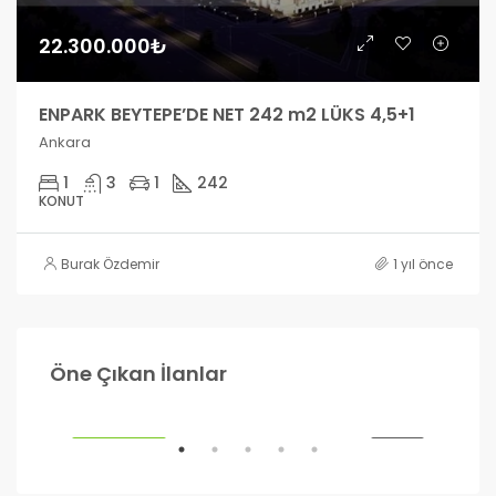
22.300.000₺
ENPARK BEYTEPE’DE NET 242 m2 LÜKS 4,5+1
Ankara
1
3
1
242
KONUT
Burak Özdemir
1 yıl önce
990.000₺
1.2
Öne Çıkan İlanlar
Ankara
Ank
ILIK
ÖNE ÇIKANLAR
SATILIK
ÖNE