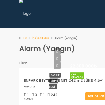
Ev
İç Özellikler
Alarm (Yangın)
Alarm (Yangın)
1 İlan
22.300.000₺
ÖNE
SATILIK
ÇIKANLAR
ENPARK BEYTEPE’DE NET 242 m2 LÜKS 4,5+1
SICAK
Ankara
TEKLIF
1
3
1
242
Ayrıntılar
KONUT