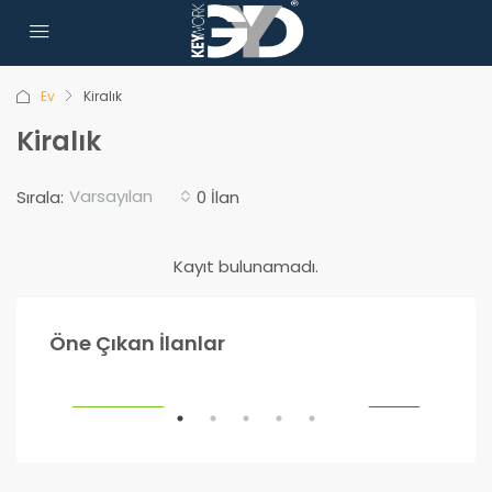
Ev
Kiralık
Kiralık
Varsayılan
Sırala:
0 İlan
Kayıt bulunamadı.
990.000₺
1.2
Öne Çıkan İlanlar
Ankara
Ank
ILIK
ÖNE ÇIKANLAR
SATILIK
ÖNE