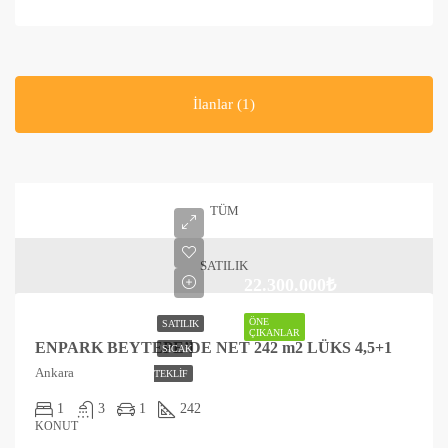
İlanlar (1)
TÜM
SATILIK
22.300.000₺
ÖNE
SATILIK
ÇIKANLAR
ENPARK BEYTEPE’DE NET 242 m2 LÜKS 4,5+1
SICAK
Ankara
TEKLIF
1
3
1
242
KONUT